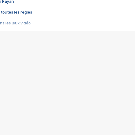
im Rayan
 toutes les règles
s les jeux vidéo
us choquant de Rockstar ? - Le scandale BULLY
e plus moche de Steam
du RÊVE tourne au CAUCHEMAR
pendant 8 heures
it… à tort
umiliés par un jeu vidéo
ire - Final Fantasy 8
ti un empire - Age of Empires
story DOFUS
tard, il crée l'un des pires jeux de tous les temps, MindsEye.