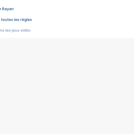
im Rayan
 toutes les règles
s les jeux vidéo
us choquant de Rockstar ? - Le scandale BULLY
e plus moche de Steam
du RÊVE tourne au CAUCHEMAR
pendant 8 heures
it… à tort
umiliés par un jeu vidéo
ire - Final Fantasy 8
ti un empire - Age of Empires
story DOFUS