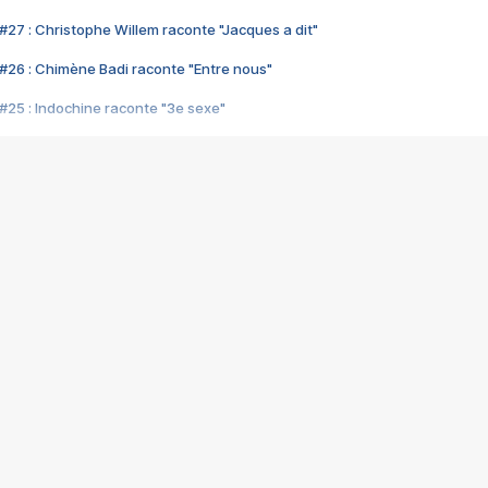
#27 : Christophe Willem raconte "Jacques a dit"
#26 : Chimène Badi raconte "Entre nous"
#25 : Indochine raconte "3e sexe"
#24 : Zaho raconte "C'est chelou"
#23 : Patrick Bruel raconte "Au café des délices"
#22 : Kyo raconte "Le chemin"
#21 : Nolwenn Leroy raconte "Cassé"
#20 : Patrick Hernandez raconte "Born to be alive"
#19 : Lorie raconte "Près de moi"
#18 : Michael Jones raconte "A nos actes manqués" (avec Jean-Jacque
#17 : Khaled raconte "Aïcha"
#16 : Corneille raconte "Parce qu'on vient de loin"