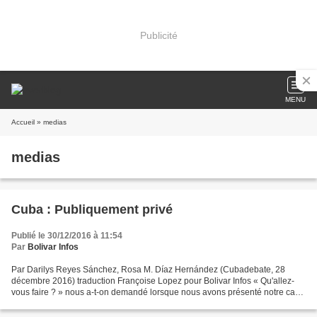
Publicité
MENU
Accueil
» medias
medias
Cuba : Publiquement privé
Publié le 30/12/2016 à 11:54
Par
Bolivar Infos
Par Darilys Reyes Sánchez, Rosa M. Díaz Hernández (Cubadebate, 28
décembre 2016) traduction Françoise Lopez pour Bolivar Infos « Qu'allez-
vous faire ? » nous a-t-on demandé lorsque nous avons présenté notre carte
de presse pour entrer au Cimetière de...