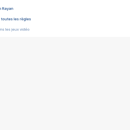
im Rayan
 toutes les règles
s les jeux vidéo
us choquant de Rockstar ? - Le scandale BULLY
e plus moche de Steam
du RÊVE tourne au CAUCHEMAR
pendant 8 heures
it… à tort
umiliés par un jeu vidéo
ire - Final Fantasy 8
ti un empire - Age of Empires
story DOFUS