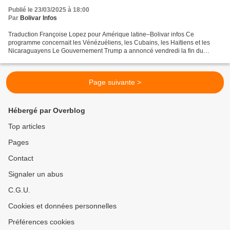
Publié le 23/03/2025 à 18:00
Par
Bolivar Infos
Traduction Françoise Lopez pour Amérique latine–Bolivar infos Ce
programme concernait les Vénézuéliens, les Cubains, les Haïtiens et les
Nicaraguayens Le Gouvernement Trump a annoncé vendredi la fin du
programme humanitaire sur "parole" dont le bénéfice...
Page suivante >
Hébergé par Overblog
Top articles
Pages
Contact
Signaler un abus
C.G.U.
Cookies et données personnelles
Préférences cookies