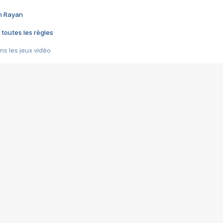
im Rayan
 toutes les règles
s les jeux vidéo
us choquant de Rockstar ? - Le scandale BULLY
e plus moche de Steam
du RÊVE tourne au CAUCHEMAR
pendant 8 heures
it… à tort
umiliés par un jeu vidéo
ire - Final Fantasy 8
ti un empire - Age of Empires
story DOFUS