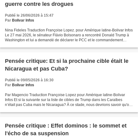
guerre contre les drogues
Publié le 26/06/2026 à 15:47
Par
Bolivar Infos
Nina Fideles Traduction Françoise Lopez. pour Amérique latine-Bolivar Infos
Le 27 mai 2026, le sénateur Flávio Bolsonaro a rencontré Donald Trump à
Washington et lui a demandé de déclarer le PCC et le commandement
Vermelho organisations terroristes étrangères....
Pensée critique: Et si la prochaine cible était le
Nicaragua et pas Cuba?
Publié le 09/05/2026 à 16:30
Par
Bolivar Infos
Par Magencio Traduction Françoise Lopez pour Amérique latine-Bolivar
Infos Et si la suivante sur la liste de cibles de Trump dans les Caraïbes
n’était pas Cuba mais le Nicaragua? À ce stade, nous devrions savoir qu'on
peut s'attendre à tout de la part...
Pensée critique : Effet dominos : le sommet et
l'écho de sa suspension