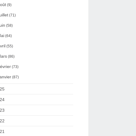
oût
(9)
uillet
(71)
uin
(58)
ai
(64)
vril
(55)
ars
(86)
évrier
(73)
anvier
(87)
25
24
23
22
21