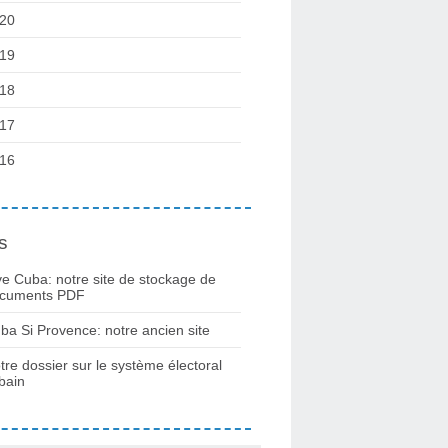
20
19
18
17
16
s
ve Cuba: notre site de stockage de
cuments PDF
ba Si Provence: notre ancien site
tre dossier sur le système électoral
bain