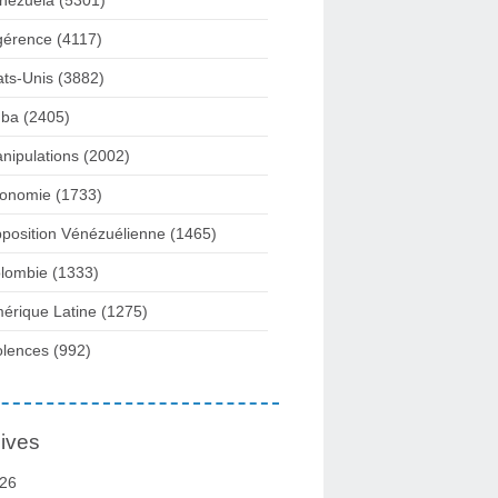
nezuela
(5301)
gérence
(4117)
ats-Unis
(3882)
ba
(2405)
nipulations
(2002)
onomie
(1733)
position Vénézuélienne
(1465)
lombie
(1333)
érique Latine
(1275)
olences
(992)
ives
26