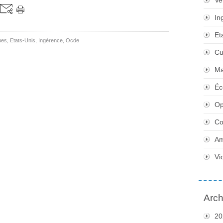
Ve
In
Et
ues
,
Etats-Unis
,
Ingérence
,
Ocde
Cu
Ma
Éc
Op
Co
Am
Vi
Arch
20