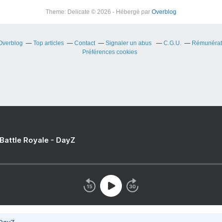
Theme: Delicate © 2026 - Hébergé par
Overblog
 Overblog
Top articles
Contact
Signaler un abus
C.G.U.
Rémunérati
Préférences cookies
 Battle Royale - DayZ