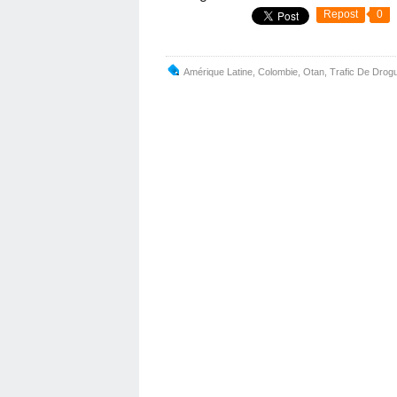
Repost
0
Amérique Latine
,
Colombie
,
Otan
,
Trafic De Drog