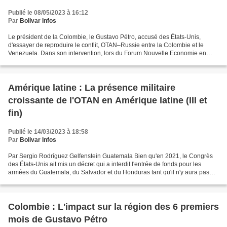
Publié le 08/05/2023 à 16:12
Par
Bolivar Infos
Le président de la Colombie, le Gustavo Pétro, accusé des États-Unis,
d'essayer de reproduire le conflit, OTAN–Russie entre la Colombie et le
Venezuela. Dans son intervention, lors du Forum Nouvelle Economie en
Espagne, le président colombien accusé les...
Amérique latine : La présence militaire
croissante de l'OTAN en Amérique latine (III et
fin)
Publié le 14/03/2023 à 18:58
Par
Bolivar Infos
Par Sergio Rodríguez Gelfenstein Guatemala Bien qu'en 2021, le Congrès
des États-Unis ait mis un décret qui a interdit l'entrée de fonds pour les
armées du Guatemala, du Salvador et du Honduras tant qu'il n'y aura pas
d'amélioration dans la lutte contre...
Colombie : L'impact sur la région des 6 premiers
mois de Gustavo Pétro