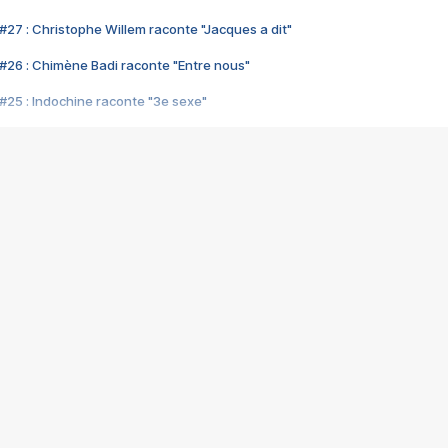
#27 : Christophe Willem raconte "Jacques a dit"
#26 : Chimène Badi raconte "Entre nous"
#25 : Indochine raconte "3e sexe"
#24 : Zaho raconte "C'est chelou"
#23 : Patrick Bruel raconte "Au café des délices"
#22 : Kyo raconte "Le chemin"
#21 : Nolwenn Leroy raconte "Cassé"
#20 : Patrick Hernandez raconte "Born to be alive"
#19 : Lorie raconte "Près de moi"
#18 : Michael Jones raconte "A nos actes manqués" (avec Jean-Jacque
#17 : Khaled raconte "Aïcha"
#16 : Corneille raconte "Parce qu'on vient de loin"