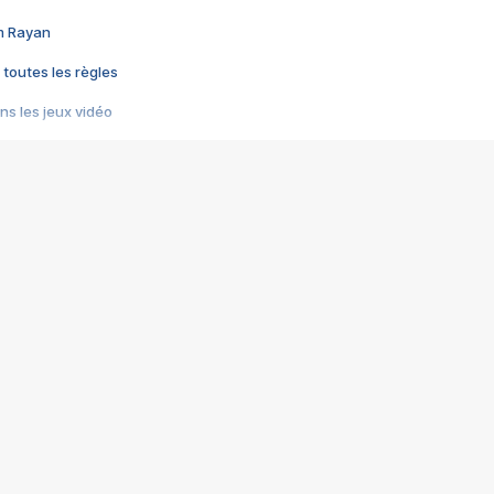
im Rayan
 toutes les règles
s les jeux vidéo
us choquant de Rockstar ? - Le scandale BULLY
e plus moche de Steam
du RÊVE tourne au CAUCHEMAR
pendant 8 heures
it… à tort
umiliés par un jeu vidéo
ire - Final Fantasy 8
ti un empire - Age of Empires
story DOFUS