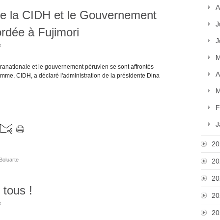
A
re la CIDH et le Gouvernement
J
ordée à Fujimori
J
s
M
anationale et le gouvernement péruvien se sont affrontés
A
omme, CIDH, a déclaré l'administration de la présidente Dina
M
F
J
20
Boluarte
20
20
 tous !
20
s
20