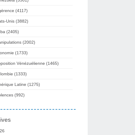
nezuela
(5301)
gérence
(4117)
ats-Unis
(3882)
ba
(2405)
nipulations
(2002)
onomie
(1733)
position Vénézuélienne
(1465)
lombie
(1333)
érique Latine
(1275)
olences
(992)
ives
26