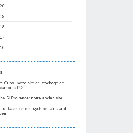
20
19
18
17
16
s
ve Cuba: notre site de stockage de
cuments PDF
ba Si Provence: notre ancien site
tre dossier sur le système électoral
bain