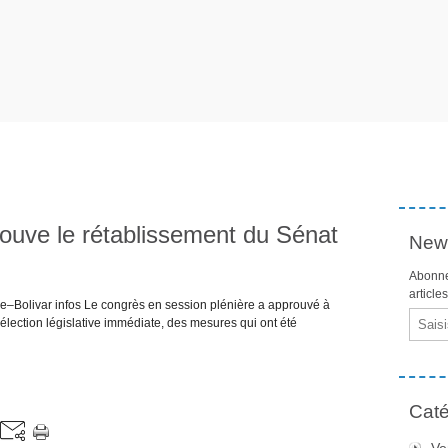
ouve le rétablissement du Sénat
News
Abonne
article
e–Bolivar infos Le congrès en session plénière a approuvé à
Email
éélection législative immédiate, des mesures qui ont été
Caté