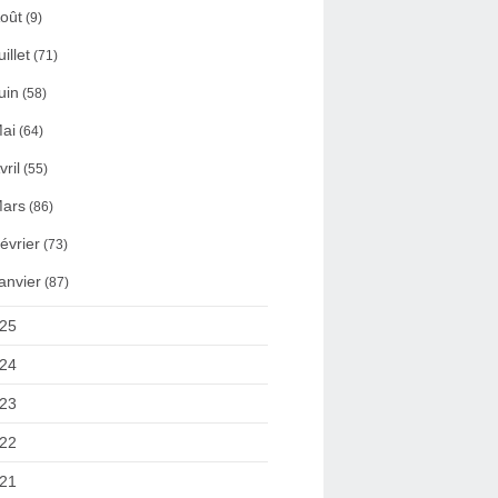
oût
(9)
uillet
(71)
uin
(58)
ai
(64)
vril
(55)
ars
(86)
évrier
(73)
anvier
(87)
25
24
23
22
21