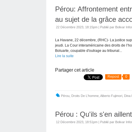
Pérou: Affrontement ent
au sujet de la grâce acc
22 Décembre 2023, 18:15pm
|
Publié par Bolivar Info
La Havane, 22 décembre, (RHC)- La justice supr
jeudi. La Cour interaméricaine des droits de l’h
Boluarte, coupable d'outrage au tribunal...
Lire la suite
Partager cet article
Repost
0
Pérou
,
Droits De L'homme
,
Alberto Fujimori
,
Dina 
Pérou : Qu'ils s'en aillent
12 Décembre 2023, 18:51pm
|
Publié par Bolivar Info