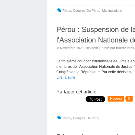
Pérou
,
Congrès Du Pérou
,
Manipulations
Pérou : Suspension de l
l'Association Nationale d
8 Novembre 2023, 18:24pm
|
Publié par Bolivar Infos
La troisième cour constitutionnelle de Lima a 
membres de l'Association Nationale de Justice 
Congrès de la République. Par cette décision,...
Lire la suite
Partager cet article
Repost
0
Pérou
,
Congrès Du Pérou