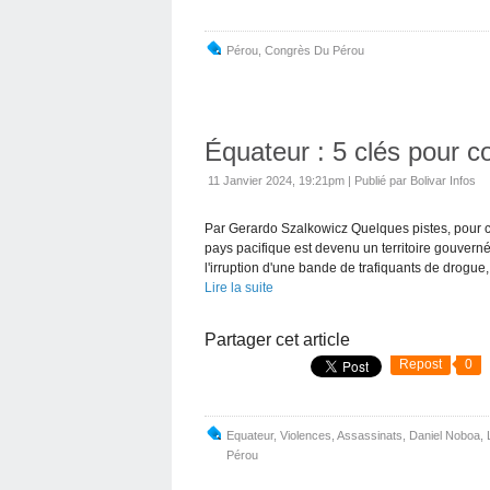
Pérou
,
Congrès Du Pérou
Équateur : 5 clés pour 
11 Janvier 2024, 19:21pm
|
Publié par Bolivar Infos
Par Gerardo Szalkowicz Quelques pistes, pour 
pays pacifique est devenu un territoire gouvern
l'irruption d'une bande de trafiquants de drogue,.
Lire la suite
Partager cet article
Repost
0
Equateur
,
Violences
,
Assassinats
,
Daniel Noboa
,
Pérou