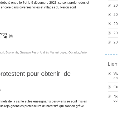
 débuté entre le 7et le 9 décembre 2023, se sont prolongées et
20
encore dans diverses villes et villages du Pérou sont
20
20
20
20
mori
,
Économie
,
Gustavo Petro
,
Andrès Manuel Lopez Obrador
,
Amlo
,
Lien
protestent pour obtenir de
Vi
do
Cu
s
No
cu
els de la santé et les enseignants péruviens se sont mis en
Ils rejoignent les professeurs d'université qui sont en grève