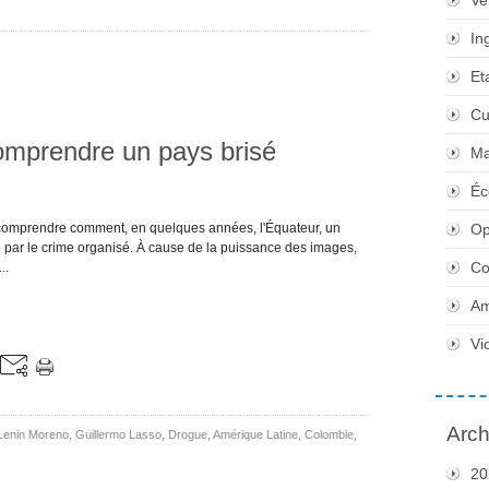
Ve
In
Et
Cu
comprendre un pays brisé
Ma
Éc
comprendre comment, en quelques années, l'Équateur, un
Op
é par le crime organisé. À cause de la puissance des images,
Co
..
Am
Vi
Arch
Lenin Moreno
,
Guillermo Lasso
,
Drogue
,
Amérique Latine
,
Colombie
,
20