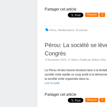
Partager cet article
Repost
0
Pérou
,
Manifestations
,
Économie
Pérou: La société se lève
Congrès
9 Novembre 2023, 17:40pm
|
Publié par Bolivar Infos
Le Pérou vit des heures tendues face à la tenta
société civile rejette ce coup porté à la démocr
la société civile organisée dans la...
Lire la suite
Partager cet article
Repost
0