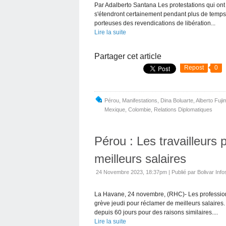
Par Adalberto Santana Les protestations qui ont
s'étendront certainement pendant plus de temps 
porteuses des revendications de libération...
Lire la suite
Partager cet article
Repost
0
Pérou
,
Manifestations
,
Dina Boluarte
,
Alberto Fuji
Mexique
,
Colombie
,
Relations Diplomatiques
Pérou : Les travailleurs 
meilleurs salaires
24 Novembre 2023, 18:37pm
|
Publié par Bolivar Info
La Havane, 24 novembre, (RHC)- Les professionn
grève jeudi pour réclamer de meilleurs salaires. 
depuis 60 jours pour des raisons similaires....
Lire la suite