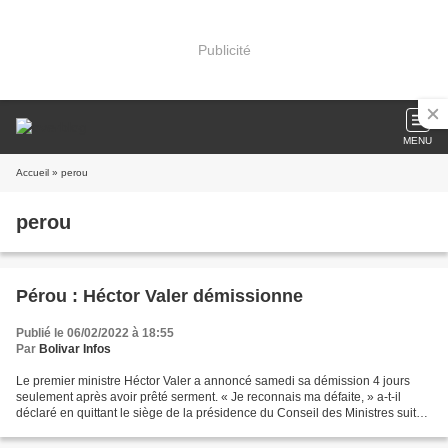
Publicité
MENU
Accueil
» perou
perou
Pérou : Héctor Valer démissionne
Publié le 06/02/2022 à 18:55
Par
Bolivar Infos
Le premier ministre Héctor Valer a annoncé samedi sa démission 4 jours
seulement après avoir prêté serment. « Je reconnais ma défaite, » a-t-il
déclaré en quittant le siège de la présidence du Conseil des Ministres suite
aux attaques permanentes du plus...