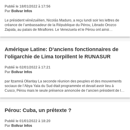
Publié le 18/01/2022 à 17:56
Par
Bolivar Infos
Le président vénézuélien, Nicolás Maduro, a reçu lundi soir les lettres de
créance de l’ambassadeur de la République du Pérou, Librado Orozco
Zapata, au palais de Miraflores. Le Venezuela et le Pérou ont ainsi
normalisé totalement leurs relations diplomatiques....
Amérique Latine: D’anciens fonctionnaires de
l’oligarchie de Lima torpillent le RUNASUR
Publié le 02/01/2022 à 17:21
Par
Bolivar Infos
par Itzamná Ollantay La seconde réunion des peuples et des mouvements
sociaux de l’Abya Yala du Sud était programmée et devait avoir lieu à
Cusco, Pérou mais le seule présence annoncée de l’ancien président de la
Bolivie, Evo Morales Ayma, a effrayé la...
Pérou: Cuba, un prétexte ?
Publié le 01/01/2022 à 18:20
Par
Bolivar Infos