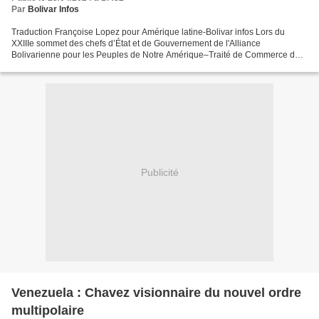
Par
Bolivar Infos
Traduction Françoise Lopez pour Amérique latine-Bolivar infos Lors du
XXIIIe sommet des chefs d’État et de Gouvernement de l'Alliance
Bolivarienne pour les Peuples de Notre Amérique–Traité de Commerce des
Peuples (ALBA–TCP), qui a lieu à Caracas, le président...
Publicité
Venezuela : Chavez visionnaire du nouvel ordre
multipolaire