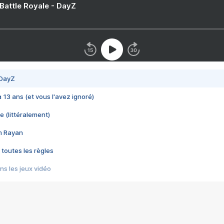
 Battle Royale - DayZ
 DayZ
 a 13 ans (et vous l'avez ignoré)
e (littéralement)
im Rayan
 toutes les règles
s les jeux vidéo
us choquant de Rockstar ? - Le scandale BULLY
e plus moche de Steam
du RÊVE tourne au CAUCHEMAR