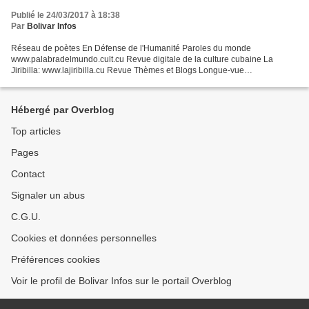
Publié le 24/03/2017 à 18:38
Par
Bolivar Infos
Réseau de poètes En Défense de l'Humanité Paroles du monde
www.palabradelmundo.cult.cu Revue digitale de la culture cubaine La
Jiribilla: www.lajiribilla.cu Revue Thèmes et Blogs Longue-vue
www.temas.cult.cu temas.cult.cu/blog/ Fondation Antonio Núñez...
Hébergé par Overblog
Top articles
Pages
Contact
Signaler un abus
C.G.U.
Cookies et données personnelles
Préférences cookies
Voir le profil de Bolivar Infos sur le portail Overblog