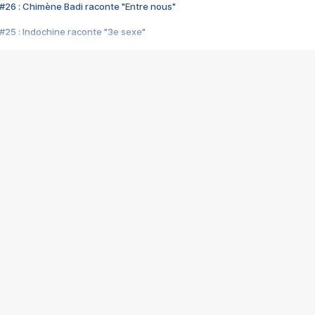
#26 : Chimène Badi raconte "Entre nous"
#25 : Indochine raconte "3e sexe"
#24 : Zaho raconte "C'est chelou"
#23 : Patrick Bruel raconte "Au café des délices"
#22 : Kyo raconte "Le chemin"
#21 : Nolwenn Leroy raconte "Cassé"
#20 : Patrick Hernandez raconte "Born to be alive"
#19 : Lorie raconte "Près de moi"
#18 : Michael Jones raconte "A nos actes manqués" (avec Jean-Jacque
#17 : Khaled raconte "Aïcha"
#16 : Corneille raconte "Parce qu'on vient de loin"
#15 : Indochine raconte "L'aventurier"
14 : Lorie raconte "Sur un air latino"