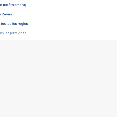
e (littéralement)
im Rayan
 toutes les règles
s les jeux vidéo
us choquant de Rockstar ? - Le scandale BULLY
e plus moche de Steam
du RÊVE tourne au CAUCHEMAR
pendant 8 heures
it… à tort
umiliés par un jeu vidéo
ire - Final Fantasy 8
ti un empire - Age of Empires