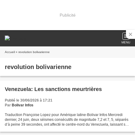
Publicité
MENU
Accueil
» revolution bolivarienne
revolution bolivarienne
Venezuela: Les sanctions meurtrières
Publié le 30/06/2026 à 17:21
Par
Bolivar Infos
Traduction Françoise Lopez pour Amérique latine-Bolivar Infos Mercredi
dernier, 24 juin, deux séismes consécutifs de magnitude 7,2 et 7, 5, séparés
d’à peine 39 secondes, ont affecté le centre-nord du Venezuela, laissant sur
leur passage des immeubles...