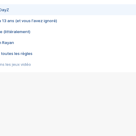
 DayZ
 a 13 ans (et vous l'avez ignoré)
e (littéralement)
im Rayan
 toutes les règles
s les jeux vidéo
us choquant de Rockstar ? - Le scandale BULLY
e plus moche de Steam
du RÊVE tourne au CAUCHEMAR
pendant 8 heures
it… à tort
umiliés par un jeu vidéo