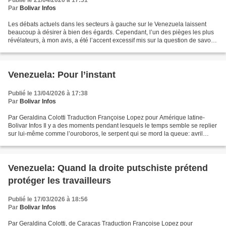
Publié le 21/04/2026 à 17:51
Par
Bolivar Infos
Les débats actuels dans les secteurs à gauche sur le Venezuela laissent
beaucoup à désirer à bien des égards. Cependant, l’un des pièges les plus
révélateurs, à mon avis, a été l’accent excessif mis sur la question de savoir
si le gouvernement Delcy Rodriguez,...
Venezuela: Pour l’instant
Publié le 13/04/2026 à 17:38
Par
Bolivar Infos
Par Geraldina Colotti Traduction Françoise Lopez pour Amérique latine-
Bolivar Infos Il y a des moments pendant lesquels le temps semble se replier
sur lui-même comme l’ouroboros, le serpent qui se mord la queue: avril
2026, au Venezuela, n’est pas une...
Venezuela: Quand la droite putschiste prétend
protéger les travailleurs
Publié le 17/03/2026 à 18:56
Par
Bolivar Infos
Par Geraldina Colotti, de Caracas Traduction Françoise Lopez pour