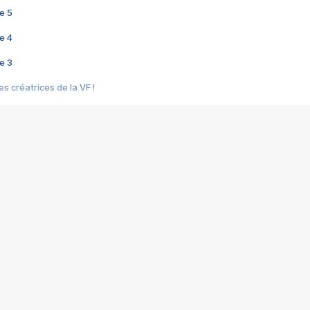
e 5
e 4
e 3
s créatrices de la VF !
e 2
e 1
e Mektoub My Love arrive enfin ! Rencontre avec Shaïn Boumedine et Sal
i : après Toni en famille
elle réalise le bouleversant Dites lui que je l'aime
ais ! Rencontre autour de Vie privée de Rebecca Zlotowski
 de Marguerite, Grave... Rencontre avec Ella Rumpf
 Les Rêveurs, un film intime sur la santé mentale