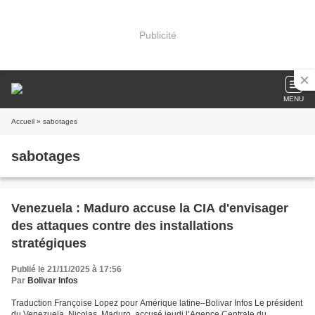
Publicité
MENU
Accueil
» sabotages
sabotages
Venezuela : Maduro accuse la CIA d'envisager
des attaques contre des installations
stratégiques
Publié le 21/11/2025 à 17:56
Par
Bolivar Infos
Traduction Françoise Lopez pour Amérique latine–Bolivar Infos Le président
du Venezuela, Nicolas, Maduro, accusé jeudi l’Agence Centrale du