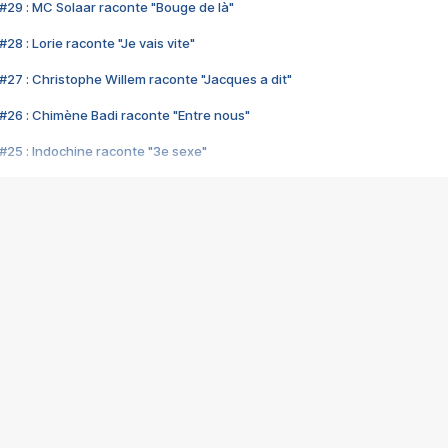
#29 : MC Solaar raconte "Bouge de là"
28 : Lorie raconte "Je vais vite"
#27 : Christophe Willem raconte "Jacques a dit"
#26 : Chimène Badi raconte "Entre nous"
#25 : Indochine raconte "3e sexe"
#24 : Zaho raconte "C'est chelou"
#23 : Patrick Bruel raconte "Au café des délices"
#22 : Kyo raconte "Le chemin"
#21 : Nolwenn Leroy raconte "Cassé"
#20 : Patrick Hernandez raconte "Born to be alive"
#19 : Lorie raconte "Près de moi"
#18 : Michael Jones raconte "A nos actes manqués" (avec Jean-Jacque
#17 : Khaled raconte "Aïcha"