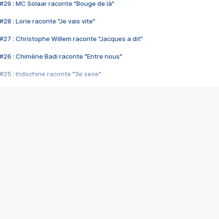
#29 : MC Solaar raconte "Bouge de là"
28 : Lorie raconte "Je vais vite"
#27 : Christophe Willem raconte "Jacques a dit"
#26 : Chimène Badi raconte "Entre nous"
#25 : Indochine raconte "3e sexe"
#24 : Zaho raconte "C'est chelou"
#23 : Patrick Bruel raconte "Au café des délices"
#22 : Kyo raconte "Le chemin"
#21 : Nolwenn Leroy raconte "Cassé"
#20 : Patrick Hernandez raconte "Born to be alive"
#19 : Lorie raconte "Près de moi"
#18 : Michael Jones raconte "A nos actes manqués" (avec Jean-Jacque
#17 : Khaled raconte "Aïcha"