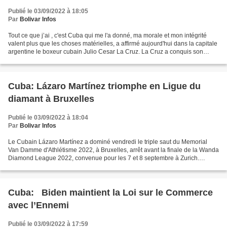
Publié le 03/09/2022 à 18:05
Par
Bolivar Infos
Tout ce que j’ai , c'est Cuba qui me l'a donné, ma morale et mon intégrité
valent plus que les choses matérielles, a affirmé aujourd'hui dans la capitale
argentine le boxeur cubain Julio Cesar La Cruz. La Cruz a conquis son
second titre olympique en gagnant...
Cuba: Lázaro Martínez triomphe en Ligue du
diamant à Bruxelles
Publié le 03/09/2022 à 18:04
Par
Bolivar Infos
Le Cubain Lázaro Martínez a dominé vendredi le triple saut du Memorial
Van Damme d'Athlétisme 2022, à Bruxelles, arrêt avant la finale de la Wanda
Diamond League 2022, convenue pour les 7 et 8 septembre à Zurich.
Lazare a échoué lors de son premier saut,...
Cuba: Biden maintient la Loi sur le Commerce
avec l’Ennemi
Publié le 03/09/2022 à 17:59