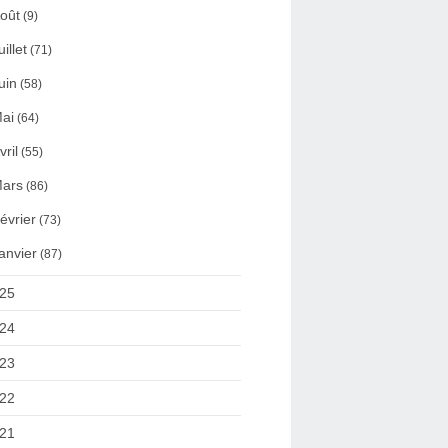
oût
(9)
uillet
(71)
uin
(58)
ai
(64)
vril
(55)
ars
(86)
évrier
(73)
anvier
(87)
25
24
23
22
21