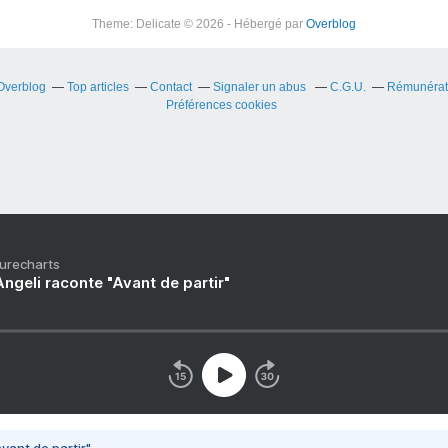
Theme: Delicate © 2026 - Hébergé par
Overblog
 Overblog
Top articles
Contact
Signaler un abus
C.G.U.
Rémunérati
Préférences cookies
Purecharts
ngeli raconte "Avant de partir"