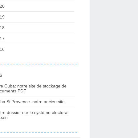
20
19
18
17
16
s
ve Cuba: notre site de stockage de
cuments PDF
ba Si Provence: notre ancien site
tre dossier sur le système électoral
bain