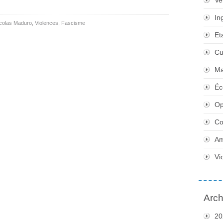
Ve
In
colas Maduro
,
Violences
,
Fascisme
Et
Cu
Ma
Éc
Op
Co
Am
Vi
Arch
20