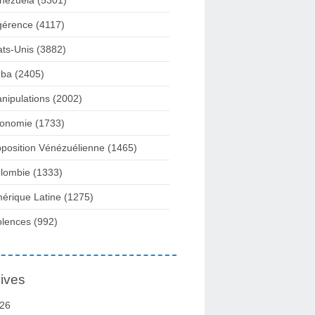
nezuela
(5301)
gérence
(4117)
ats-Unis
(3882)
ba
(2405)
nipulations
(2002)
onomie
(1733)
position Vénézuélienne
(1465)
lombie
(1333)
érique Latine
(1275)
olences
(992)
ives
26