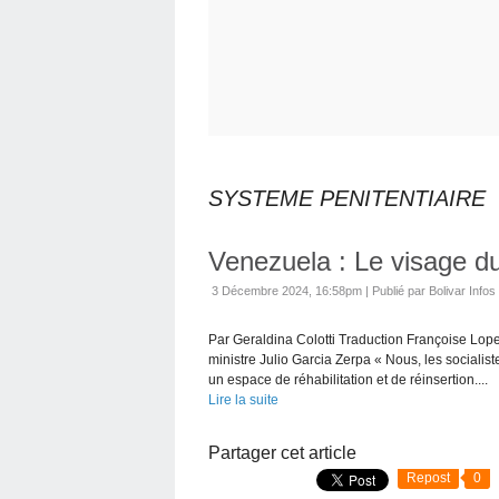
SYSTEME PENITENTIAIRE
Venezuela : Le visage du
3 Décembre 2024, 16:58pm
|
Publié par Bolivar Infos
Par Geraldina Colotti Traduction Françoise Lope
ministre Julio Garcia Zerpa « Nous, les social
un espace de réhabilitation et de réinsertion....
Lire la suite
Partager cet article
Repost
0