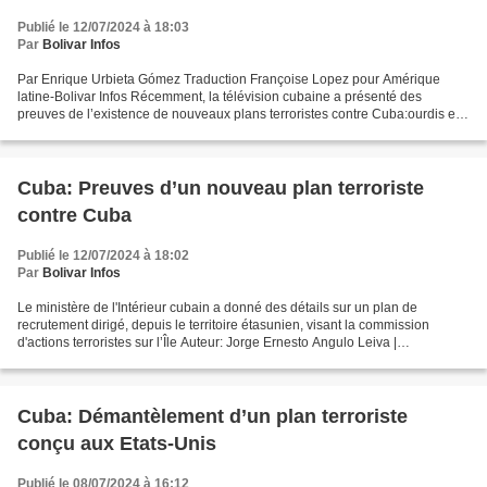
Publié le 12/07/2024 à 18:03
Par
Bolivar Infos
Par Enrique Urbieta Gómez Traduction Françoise Lopez pour Amérique
latine-Bolivar Infos Récemment, la télévision cubaine a présenté des
preuves de l’existence de nouveaux plans terroristes contre Cuba:ourdis en
Floride et a montré une vidéo dans laquelle...
Cuba: Preuves d’un nouveau plan terroriste
contre Cuba
Publié le 12/07/2024 à 18:02
Par
Bolivar Infos
Le ministère de l'Intérieur cubain a donné des détails sur un plan de
recrutement dirigé, depuis le territoire étasunien, visant la commission
d'actions terroristes sur l’Île Auteur: Jorge Ernesto Angulo Leiva |
internet@granma.cu 9 juillet 2024 11:07:04...
Cuba: Démantèlement d’un plan terroriste
conçu aux Etats-Unis
Publié le 08/07/2024 à 16:12