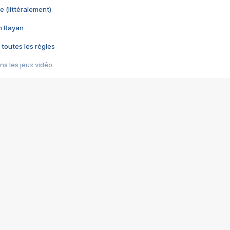
e (littéralement)
im Rayan
 toutes les règles
s les jeux vidéo
us choquant de Rockstar ? - Le scandale BULLY
e plus moche de Steam
du RÊVE tourne au CAUCHEMAR
pendant 8 heures
it… à tort
umiliés par un jeu vidéo
ire - Final Fantasy 8
ti un empire - Age of Empires