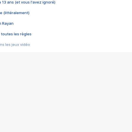
 a 13 ans (et vous l'avez ignoré)
e (littéralement)
im Rayan
 toutes les règles
s les jeux vidéo
us choquant de Rockstar ? - Le scandale BULLY
e plus moche de Steam
du RÊVE tourne au CAUCHEMAR
pendant 8 heures
it… à tort
umiliés par un jeu vidéo
ire - Final Fantasy 8
ti un empire - Age of Empires