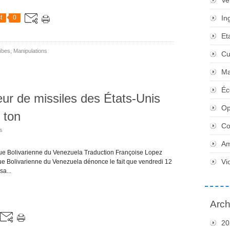
Ve
t
0
In
Et
ïbes
,
Manipulations
Cu
Ma
Éc
ur de missiles des États-Unis
Op
 ton
Co
os
Am
 Bolivarienne du Venezuela Traduction Françoise Lopez
Vi
ue Bolivarienne du Venezuela dénonce le fait que vendredi 12
a...
Arch
20