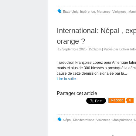
Etats-Unis
,
Ingérence
,
Menaces
,
Violences
,
Mani
International: Népal , ex
orange ?
12 Septembre 2025, 15:37pm
|
Publié par Bolivar Inf
Traduction Françoise Lopez pour Amérique latin
morts et plus de 300 blessés a provoqué la dém
cause de cette démission signalée par la...
Lire la suite
Partager cet article
Repost
0
Népal
,
Manifestations
,
Violences
,
Manipulations
,
M