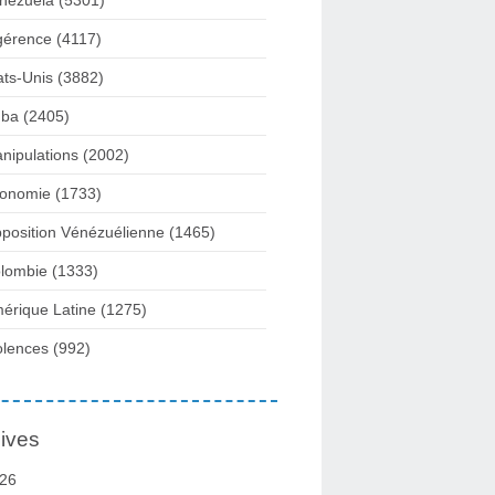
nezuela
(5301)
gérence
(4117)
ats-Unis
(3882)
ba
(2405)
nipulations
(2002)
onomie
(1733)
position Vénézuélienne
(1465)
lombie
(1333)
érique Latine
(1275)
olences
(992)
ives
26