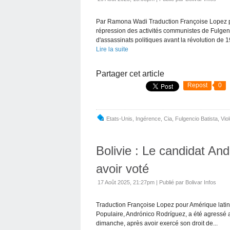
Par Ramona Wadi Traduction Françoise Lopez po
répression des activités communistes de Fulgenci
d'assassinats politiques avant la révolution de 19
Lire la suite
Partager cet article
Repost
0
Etats-Unis
,
Ingérence
,
Cia
,
Fulgencio Batista
,
Vio
Bolivie : Le candidat An
avoir voté
17 Août 2025, 21:27pm
|
Publié par Bolivar Infos
Traduction Françoise Lopez pour Amérique latine
Populaire, Andrónico Rodríguez, a été agressé 
dimanche, après avoir exercé son droit de...