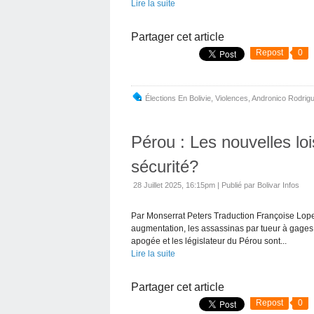
Lire la suite
Partager cet article
Repost
0
Élections En Bolivie
,
Violences
,
Andronico Rodrig
Pérou : Les nouvelles loi
sécurité?
28 Juillet 2025, 16:15pm
|
Publié par Bolivar Infos
Par Monserrat Peters Traduction Françoise Lopez
augmentation, les assassinas par tueur à gages se
apogée et les législateur du Pérou sont...
Lire la suite
Partager cet article
Repost
0