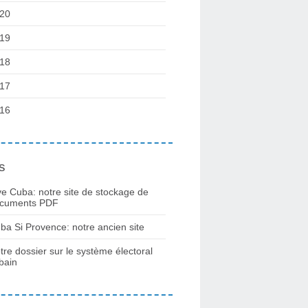
20
19
18
17
16
s
ve Cuba: notre site de stockage de
cuments PDF
ba Si Provence: notre ancien site
tre dossier sur le système électoral
bain