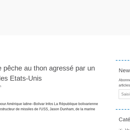
 pêche au thon agressé par un
News
des Etats-Unis
Abonne
article
os
Email
pour Amérique latine–Bolivar Infos La République bolivarienne
estructeur de missiles de l'USS, Jason Dunham, de la marine
Caté