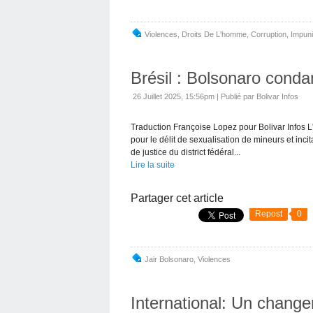
Violences
,
Droits De L'homme
,
Corruption
,
Impuni
Brésil : Bolsonaro conda
26 Juillet 2025, 15:56pm
|
Publié par Bolivar Infos
Traduction Françoise Lopez pour Bolivar Infos L
pour le délit de sexualisation de mineurs et inci
de justice du district fédéral...
Lire la suite
Partager cet article
Repost
0
Jair Bolsonaro
,
Violences
International: Un change