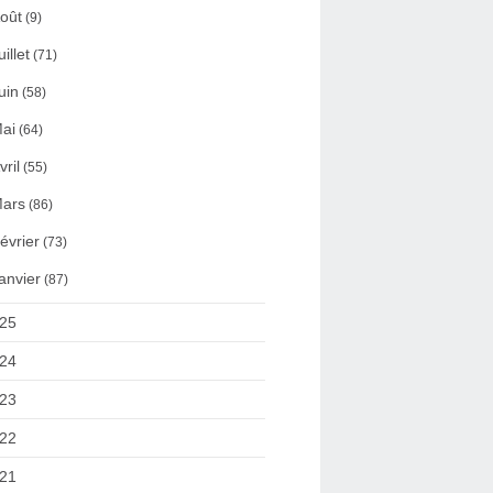
oût
(9)
uillet
(71)
uin
(58)
ai
(64)
vril
(55)
ars
(86)
évrier
(73)
anvier
(87)
25
24
23
22
21