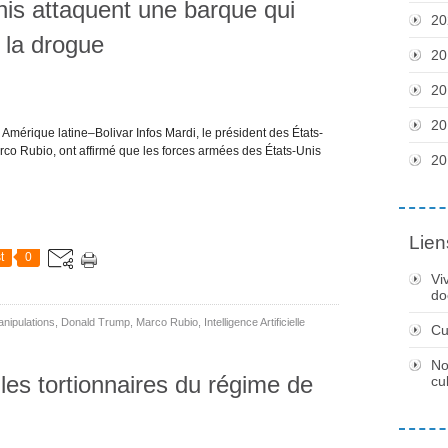
nis attaquent une barque qui
20
e la drogue
20
20
20
Amérique latine–Bolivar Infos Mardi, le président des États-
arco Rubio, ont affirmé que les forces armées des États-Unis
20
Lien
t
0
Vi
do
nipulations
,
Donald Trump
,
Marco Rubio
,
Intelligence Artificielle
Cu
No
les tortionnaires du régime de
cu