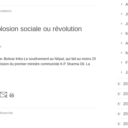
A
pulations
J
J
plosion sociale ou révolution
M
A
os
M
e–Bolivar Infos Le soulèvement au Népal, qui fait au moins 25
F
ission du premier ministre communiste K.P. Sharma Oli. La
J
20
20
20
onarchie
20
20