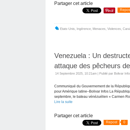
Partager cet article
Repos
Etats-Unis
,
Ingérence
,
Menaces
,
Violences
,
Cara
Venezuela : Un destructe
attaque des pêcheurs de
14 Septembre 2025, 10:21am
|
Publié par Bolivar Inf
Communiqué du Gouvernement de la République
pour Amérique latine–Bolivar Infos La Républiq
septembre, le bateau vénézuélien « Carmen Ros
Lire la suite
Partager cet article
Repost
0