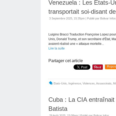
Venezuela : Les États-U
transportait soi-disant d
3 Septembre 2025, 15:35pm
|
Publié par Bolivar Infos
Luigino Bracci Traduction Françoise Lopez pour 
Unis, Donald Trump, et son secrétaire d'État, M
avaient réalisé une « attaque mortelle...
Lire la suite
Partager cet article
Repos
Etats-Unis
,
Ingérence
,
Violences
,
Assassinats
,
Ma
Cuba : La CIA entraînait 
Batista
29 Août 2025, 15:08pm
|
Publié par Bolivar Infos