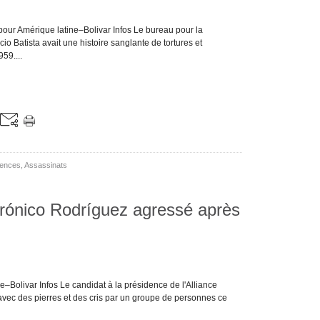
ur Amérique latine–Bolivar Infos Le bureau pour la
o Batista avait une histoire sanglante de tortures et
59....
lences
,
Assassinats
drónico Rodríguez agressé après
–Bolivar Infos Le candidat à la présidence de l'Alliance
avec des pierres et des cris par un groupe de personnes ce