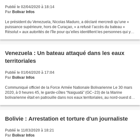
Publié le 02/04/2020 à 18:14
Par
Bolivar Infos
Le président du Venezuela, Nicolas Maduro, a déclaré mercredi qu’une «
puissance supérieure, hors de Curaçao, » a refusé l’accès du bateau «
Résolut » aux autorités de l'île pour qu’elles identifient les personnes qui y
étaient présentes après que ce...
Venezuela : Un bateau attaqué dans les eaux
territoriales
Publié le 01/04/2020 à 17:04
Par
Bolivar Infos
Communiqué officiel de la Force Armée Nationale Bolivarienne Le 30 mars
2020, à 0 heures 45, le garde-côtes “Naiguatá” (GC–23) de la Marine
bolivarienne était en patrouille dans nos eaux territoriales, au nord-ouest de
l’île de la Tortue quand il a été...
Bolivie : Arrestation et torture d'un journaliste
Publié le 11/03/2020 à 18:21
Par
Bolivar Infos