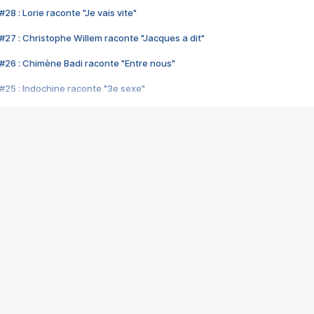
28 : Lorie raconte "Je vais vite"
#27 : Christophe Willem raconte "Jacques a dit"
#26 : Chimène Badi raconte "Entre nous"
#25 : Indochine raconte "3e sexe"
#24 : Zaho raconte "C'est chelou"
#23 : Patrick Bruel raconte "Au café des délices"
#22 : Kyo raconte "Le chemin"
#21 : Nolwenn Leroy raconte "Cassé"
#20 : Patrick Hernandez raconte "Born to be alive"
#19 : Lorie raconte "Près de moi"
#18 : Michael Jones raconte "A nos actes manqués" (avec Jean-Jacque
#17 : Khaled raconte "Aïcha"