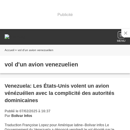
Publicité
MENU
Accueil
» vol d'un avion venezuelien
vol d'un avion venezuelien
Venezuela: Les États-Unis volent un avion
vénézuélien avec la complicité des autorités
dominicaines
Publié le 07/02/2025 à 16:37
Par
Bolivar Infos
Traduction Françoise Lopez pour Amérique latine–Bolivar infos Le
Gouvernement du Venezuela a dénoncé vendredi le vol éhonté par le