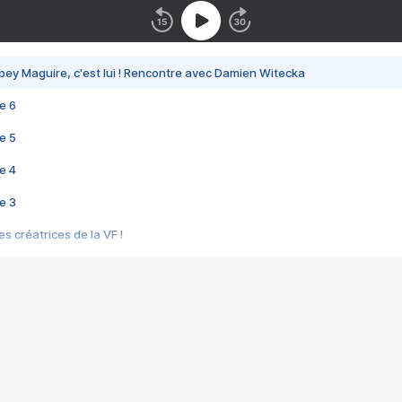
bey Maguire, c'est lui ! Rencontre avec Damien Witecka
e 6
e 5
e 4
e 3
s créatrices de la VF !
e 2
e 1
e Mektoub My Love arrive enfin ! Rencontre avec Shaïn Boumedine et Sal
i : après Toni en famille
elle réalise le bouleversant Dites lui que je l'aime