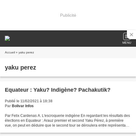
Publicité
MENU
Accueil
» yaku perez
yaku perez
Equateur : Yaku? Indigène? Pachakutik?
Publié le 11/02/2021 à 18:38
Par
Bolivar Infos
Par Felix Cardenas A. L'escroquerie indigène En regardant les résultats des
élections en Equateur : Arauz premier et second Yaku Pérez, à première
vue, on peut en déduire que le second tour se déroulera entre représentants
de la gauche mais, attention,...